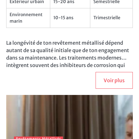
Extérieur urbain
15-20 ans
Semestrielle
Environnement
10-15 ans
Trimestrielle
marin
La longévité de ton revêtement métallisé dépend
autant de sa qualité initiale que de ton engagement
dans sa maintenance. Les traitements modernes
intègrent souvent des inhibiteurs de corrosion qui
renforcent leur résistance naturelle. Cependant,
même les meilleurs revêtements nécessitent une
Voir plus
vigilance régulière. Si tu remarques des signes de
dégradation localisée, interviens rapidement pour
éviter une propagation. Une retouche précoce coûte
bien moins cher qu’une réfection complète. Donc,
considère l’entretien comme un investissement qui
protège ton investissement initial.
Revêtements Métallisés