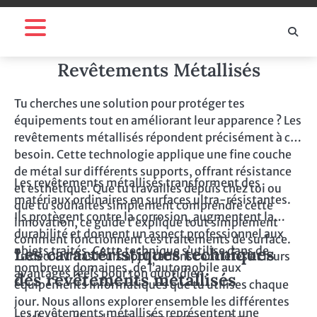
Skip
to
content
Revêtements Métallisés
Tu cherches une solution pour protéger tes
équipements tout en améliorant leur apparence ? Les
revêtements métallisés répondent précisément à ce
besoin. Cette technologie applique une fine couche
de métal sur différents supports, offrant résistance
Les revêtements métallisés transforment des
et esthétique. Que tu travailles depuis chez toi ou
matériaux ordinaires en surfaces ultra-résistantes.
que tu souhaites simplement comprendre cette
Ils protègent contre la corrosion, augmentent la
innovation, ce guide t’explique tout simplement
durabilité et donnent un aspect professionnel aux
comment fonctionnent ces traitements de surface.
objets traités. Cette technique s’utilise dans de
Les caractéristiques techniques
Tu découvriras leurs applications concrètes et leurs
nombreux domaines, de l’automobile aux
avantages réels pour ton quotidien.
des revêtements métallisés
équipements informatiques que tu utilises chaque
jour. Nous allons explorer ensemble les différentes
Les revêtements métallisés représentent une