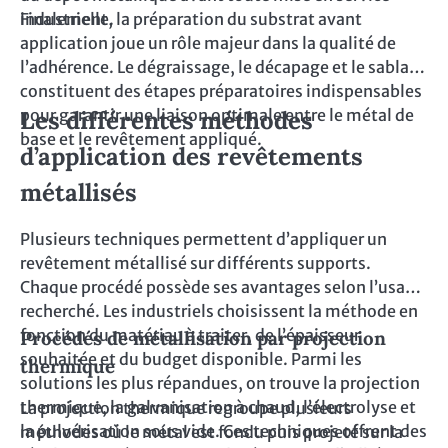
industrielle.
Finalement, la préparation du substrat avant
application joue un rôle majeur dans la qualité de
l’adhérence. Le dégraissage, le décapage et le sablage
constituent des étapes préparatoires indispensables
pour garantir une liaison optimale entre le métal de
Les différentes méthodes
base et le revêtement appliqué.
d’application des revêtements
métallisés
Plusieurs techniques permettent d’appliquer un
revêtement métallisé sur différents supports.
Chaque procédé possède ses avantages selon l’usage
recherché. Les industriels choisissent la méthode en
fonction du matériau à traiter, de l’épaisseur
Procédés de métallisation par projection
souhaitée et du budget disponible. Parmi les
thermique
solutions les plus répandues, on trouve la projection
thermique, la galvanisation à chaud, l’électrolyse et
La projection thermique regroupe plusieurs
la pulvérisation sous vide. Ces techniques offrent des
méthodes où le métal est fondu puis projeté sur la