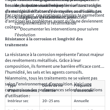
besoins de maintenance et à optimiser ta stratégie
Ensuite, inspecte visuellement les surfaces tous les
des substances chimiques
d’entretien.
six mois pour détecter d’éventuelles anomalies. Les
Vérifier l’absence de rayures ou d’écaillages
Par conséquent, ces pratiques simples te permettent
principaux gestes d’entretien incluent :
Appliquer un traitement protecteur
d’anticiper les problèmes avant qu’ils ne deviennent
complémentaire si recommandé
coûteux.
Documenter les interventions pour suivre
l’évolution
Résistance à la corrosion et longévité des
traitements
La résistance à la corrosion représente l’atout majeur
des revêtements métallisés. Grâce à leur
composition, ils forment une barrière efficace contre
l’humidité, les sels et les agents corrosifs.
Néanmoins, tous les traitements ne se valent pas
selon l’environnement d’exposition. Voici une
Type
Durée de vie
Fréquence
comparaison des performances selon les conditions
d’environnement
estimée
d’entretien
d’utilisation :
Intérieur sec
20-25 ans
Annuelle