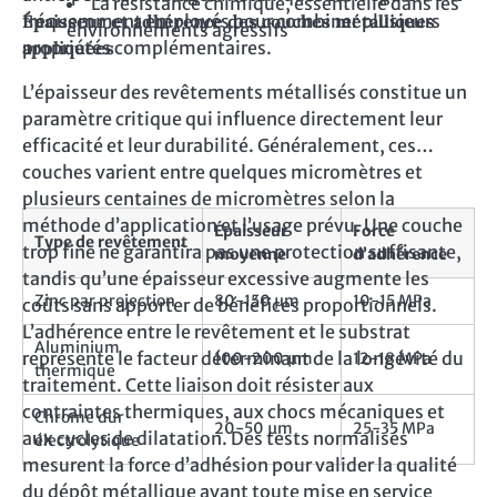
La résistance chimique, essentielle dans les
fréquemment employés pour combiner plusieurs
Épaisseur et adhérence des couches métalliques
environnements agressifs
propriétés complémentaires.
appliquées
L’épaisseur des revêtements métallisés constitue un
paramètre critique qui influence directement leur
efficacité et leur durabilité. Généralement, ces
couches varient entre quelques micromètres et
plusieurs centaines de micromètres selon la
méthode d’application et l’usage prévu. Une couche
Épaisseur
Force
Type de revêtement
trop fine ne garantira pas une protection suffisante,
moyenne
d’adhérence
tandis qu’une épaisseur excessive augmente les
Zinc par projection
80-150 µm
10-15 MPa
coûts sans apporter de bénéfices proportionnels.
L’adhérence entre le revêtement et le substrat
Aluminium
représente le facteur déterminant de la longévité du
100-200 µm
12-18 MPa
thermique
traitement. Cette liaison doit résister aux
contraintes thermiques, aux chocs mécaniques et
Chrome dur
20-50 µm
25-35 MPa
aux cycles de dilatation. Des tests normalisés
électrolytique
mesurent la force d’adhésion pour valider la qualité
du dépôt métallique avant toute mise en service