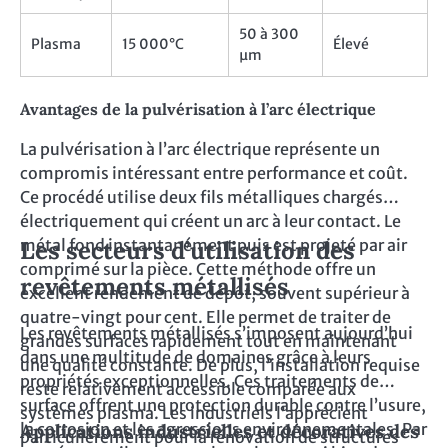
50 à 300
Plasma
15 000°C
Élevé
µm
Avantages de la pulvérisation à l’arc électrique
La pulvérisation à l’arc électrique représente un
compromis intéressant entre performance et coût.
Ce procédé utilise deux fils métalliques chargés
électriquement qui créent un arc à leur contact. Le
métal fond instantanément puis est projeté par air
Les secteurs d’utilisation des
comprimé sur la pièce. Cette méthode offre un
revêtements métallisés
excellent rendement de dépôt, souvent supérieur à
quatre-vingt pour cent. Elle permet de traiter de
Les revêtements métallisés s’imposent aujourd’hui
grandes surfaces rapidement tout en maintenant
dans une multitude de domaines grâce à leurs
une qualité constante. De plus, l’installation requise
propriétés exceptionnelles. Ces traitements de
reste relativement accessible comparée aux
surface offrent une protection durable contre l’usure,
systèmes plasma. Les industriels l’apprécient
la corrosion et les agressions environnementales. Par
Applications industrielles et décoratives des
particulièrement pour la rénovation de structures